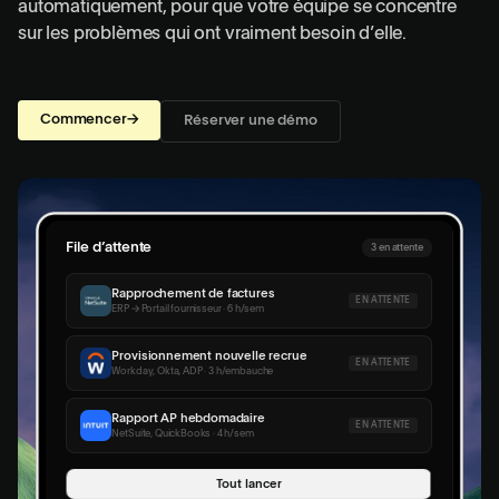
automatiquement, pour que votre équipe se concentre
sur les problèmes qui ont vraiment besoin d’elle.
Commencer
→
Réserver une démo
File d’attente
0 of 3
Rapprochement de factures
EN COURS
ERP → Portail fournisseur · 6 h/sem
Provisionnement nouvelle recrue
EN COURS
Workday, Okta, ADP · 3 h/embauche
Rapport AP hebdomadaire
EN COURS
NetSuite, QuickBooks · 4 h/sem