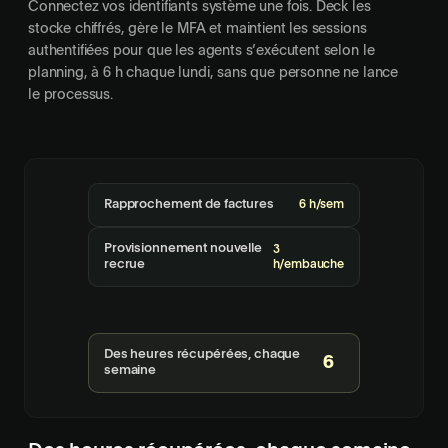
Connectez vos identifiants système une fois. Deck les
stocke chiffrés, gère le MFA et maintient les sessions
authentifiées pour que les agents s’exécutent selon le
planning, à 6 h chaque lundi, sans que personne ne lance
le processus.
Rapprochement de factures
6 h/sem
Provisionnement nouvelle
3
recrue
h/embauche
Rapport AP hebdomadaire
4 h/sem
Des heures récupérées, chaque
9
semaine