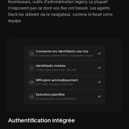
fournisseurs, outils d’administration legacy. La plupart
n’exposent pas ce dont vos flux ont besoin. Les agents
Deck les utilisent via le navigateur, comme le ferait votre
équipe.
Connecter les identifiants une fois
Connexion système interne · configuration unique
Identifiants stockés
Chiffrés dans Deck Vault · AES-256
MFA géré automatiquement
OTP · SMS · Passkey · CAPTCHA
Exécution planifiée
6 h chaque lundi · sans intervention
Authentification intégrée